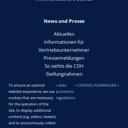
News und Presse
Aktuelles
Informationen für
Vertriebsunternehmer
Pressemeldungen
So siehts die CDH
Stellungnahmen
To ensure an optimal
» data
» COOKIES AUSWÄHLEN
website experience, we use
protection
Rechtliches
cookies that are necessary
regulations
for the operation of the
Impressum
site, to display additional
Datenschutz & Cookies
content (e.g. videos, tweets)
and to anonymously collect