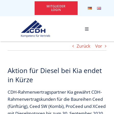
Zum
MITGLIEDER
Inhalt
LOGIN
springen
Toggle
Navigation
CDH Kennenlernen
Zurück
Vor
Themen
Aktion für Diesel bei Kia endet
Leistungen
in Kürze
CDH-Rahmenvertragspartner Kia gewährt CDH-
Services
Rahmenvertragskunden für die Baureihen Ceed
(fünftürig), Ceed SW (Kombi), ProCeed und XCeed
Events
mit Dieselmotoren bis zum 30. September 2020