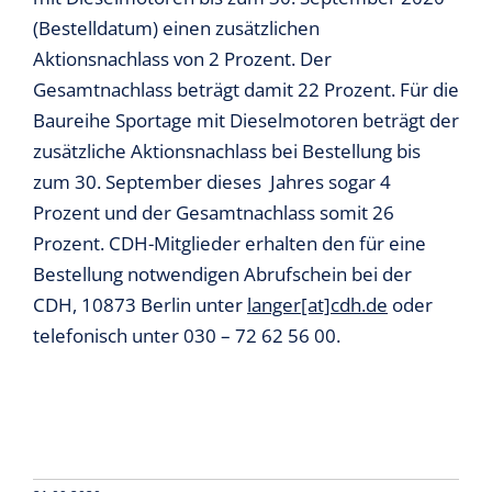
(Bestelldatum) einen zusätzlichen
News & Presse
Aktionsnachlass von 2 Prozent. Der
Gesamtnachlass beträgt damit 22 Prozent. Für die
Baureihe Sportage mit Dieselmotoren beträgt der
Informationen für Vertriebsunternehmer
zusätzliche Aktionsnachlass bei Bestellung bis
zum 30. September dieses Jahres sogar 4
Mediathek
Prozent und der Gesamtnachlass somit 26
Prozent. CDH-Mitglieder erhalten den für eine
Über uns
Bestellung notwendigen Abrufschein bei der
CDH, 10873 Berlin unter
langer[at]cdh.de
oder
telefonisch unter 030 – 72 62 56 00.
Kontakt
Shop
Suche