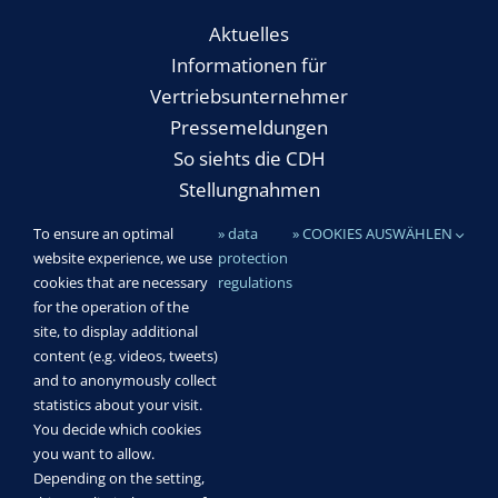
Aktuelles
Informationen für
Vertriebsunternehmer
Pressemeldungen
So siehts die CDH
Stellungnahmen
To ensure an optimal
» data
» COOKIES AUSWÄHLEN
website experience, we use
protection
Rechtliches
cookies that are necessary
regulations
for the operation of the
Impressum
site, to display additional
Datenschutz & Cookies
content (e.g. videos, tweets)
and to anonymously collect
statistics about your visit.
You decide which cookies
you want to allow.
Centralvereinigung Deutscher Wirtschaftsverbände für
Depending on the setting,
Handelsvermittlung und Vertrieb (CDH) e.V.|
Impressum