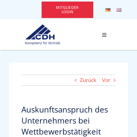
Zum
MITGLIEDER
Inhalt
LOGIN
springen
Toggle
Navigation
CDH Kennenlernen
Themen
Zurück
Vor
Leistungen
Auskunftsanspruch des
Services
Unternehmers bei
Wettbewerbstätigkeit
Events