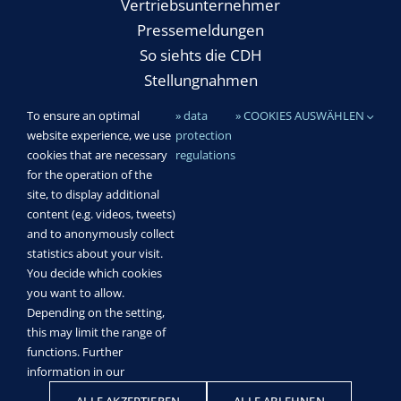
Vertriebsunternehmer
Pressemeldungen
So siehts die CDH
Stellungnahmen
To ensure an optimal
» data
» COOKIES AUSWÄHLEN
website experience, we use
protection
Rechtliches
cookies that are necessary
regulations
for the operation of the
Impressum
site, to display additional
Datenschutz & Cookies
content (e.g. videos, tweets)
and to anonymously collect
statistics about your visit.
You decide which cookies
you want to allow.
Centralvereinigung Deutscher Wirtschaftsverbände für
Depending on the setting,
Handelsvermittlung und Vertrieb (CDH) e.V.|
Impressum
this may limit the range of
|
Datenschutz & Cookies
functions. Further
information in our
Xing
Facebook
X
YouTube
LinkedIn