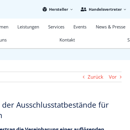
Hersteller
Handelsvertreter
emen
Leistungen
Services
Events
News & Presse
uns
Kontakt
S
Zurück
Vor
t der Ausschlusstatbestände für
h
ertrag die Vereinbarung einer auflösenden