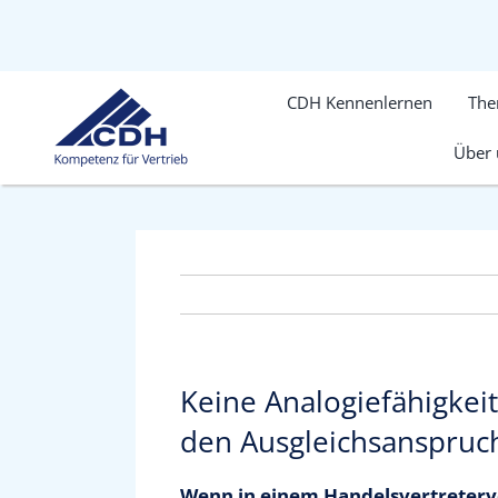
Zum
Inhalt
springen
CDH Kennenlernen
Th
Über 
Keine Analogiefähigkei
den Ausgleichsanspruc
Wenn in einem Handelsvertreterv