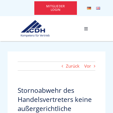
Zum
MITGLIEDER
Inhalt
LOGIN
springen
Toggle
Navigation
CDH Kennenlernen
Themen
Zurück
Vor
Leistungen
Stornoabwehr des
Services
Handelsvertreters keine
außergerichtliche
Events